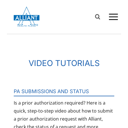
Saltar
al
Contenido
VIDEO TUTORIALS
PA SUBMISSIONS AND STATUS
Is a prior authorization required? Here is a
quick, step-to-step video about how to submit
a prior authorization request with Alliant,
check the status of a request and more.